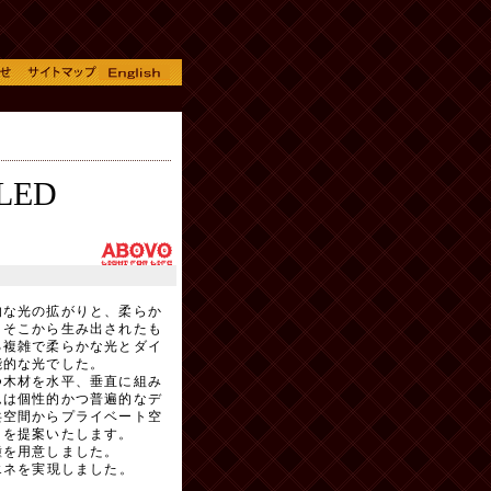
-LED
的な光の拡がりと、柔らか
。そこから生み出されたも
る複雑で柔らかな光とダイ
能的な光でした。
つ木材を水平、垂直に組み
ムは個性的かつ普遍的なデ
共空間からプライベート空
りを提案いたします。
種を用意しました。
エネを実現しました。