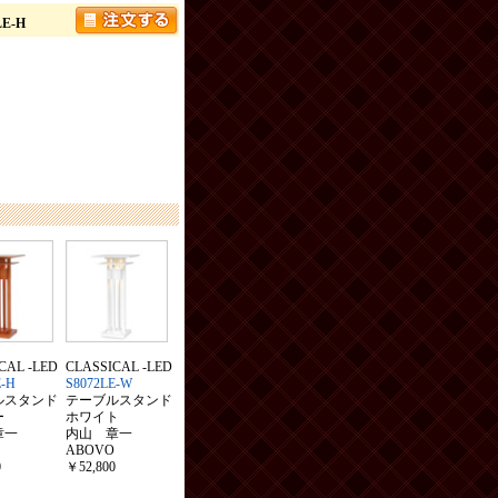
E-H
CAL -LED
CLASSICAL -LED
E-H
S8072LE-W
ルスタンド
テーブルスタンド
ー
ホワイト
章一
内山 章一
ABOVO
0
￥52,800