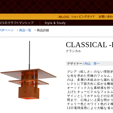
TOPページ
>
商品一覧
> 商品詳細
CLASSICAL 
クラシカル
デザイナー /
内山 章一
グレア（眩しさ）のない理想
な光を求めた究極のフォルム
のは、多層の木組みから漏れ
レクトに下面方向に拡がる機
オーソドックスな素材感を持
上げたキュービクルなフォル
ザインとしてホテルなどの公
間まで、心地よい上質な明か
チェリー色とホワイト色の２
LED電球採用により大幅な省