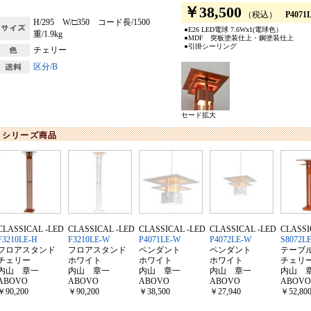
￥38,500
（税込）
P4071L
H/295 W/□350 コード長/1500
●E26 LED電球 7.6Wx1(電球色）
重/1.9kg
●MDF 突板塗装仕上・鋼塗装仕上
●引掛シーリング
チェリー
区分/B
セード拡大
シリーズ商品
CLASSICAL -LED
CLASSICAL -LED
CLASSICAL -LED
CLASSICAL -LED
CLASSI
F3210LE-H
F3210LE-W
P4071LE-W
P4072LE-W
S8072L
フロアスタンド
フロアスタンド
ペンダント
ペンダント
テーブ
チェリー
ホワイト
ホワイト
ホワイト
チェリ
内山 章一
内山 章一
内山 章一
内山 章一
内山 
ABOVO
ABOVO
ABOVO
ABOVO
ABOVO
￥90,200
￥90,200
￥38,500
￥27,940
￥52,80